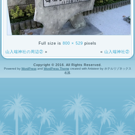
Full size is
800 × 529
pixels
山入端神社の周辺②
»
«
山入端神社②
Copyright © 2016. All Rights Reserved.
Powered by
WordPress
and
WordPress Theme
created with Artisteer by ホテルリゾネックス
名護.