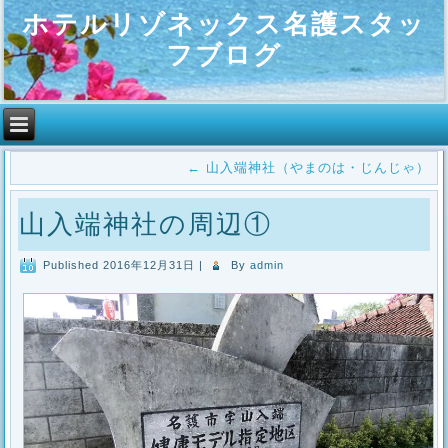
ホテルリゾネックス名護スタッ
フブログ
←
山入端神社（やまのは・じんじゃ）
山入端神社の周辺①
Published
2016年12月31日
|
By
admin