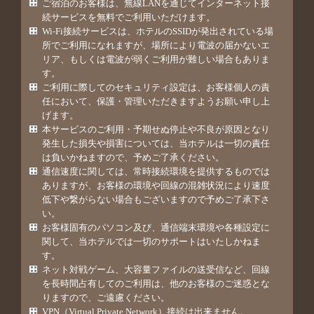
ご宿泊のお客様は、無線LANを通じてインターネット接
続サービスを無料でご利用いただけます。
Wi-Fi接続サービスは、ホテルのSSIDが発出されている場
所でご利用になれますが、場所により電波の届かないエ
リア、もしくは電波が弱くご利用が難しい場合もありま
す。
ご利用に際してのセキュリティ設定は、お客様個人の責
任において、保護・管理いただきますようお願い申し上
げます。
本サービスのご利用・予期せぬ停止や不良が原因となり
発生した損失や損害については、当ホテルは一切の責任
は負いかねますので、予めご了承ください。
通信速度に関しては、常時接続環境を提供するものでは
ありますが、お客様の環境や回線の混雑状況により速度
低下や繋がらない場合もございますので予めご了承下さ
い。
お客様固有のパソコン及び、通信端末環境や各種設定に
関して、当ホテルでは一切のサポートはいたしかねま
す。
ネット対戦ゲーム、大容量ファイルの送受信など、回線
を長時間占有してのご利用は、他のお客様のご迷惑とな
りますので、ご遠慮ください。
VPN（Virtual Private Network）接続は出来ません。