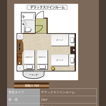
客室タイプ
デラックスツインルーム
面 積
24m²